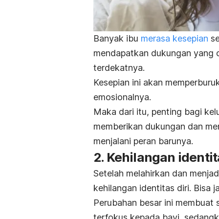
Banyak ibu
merasa kesepian
se
mendapatkan dukungan yang cu
terdekatnya.
Kesepian ini akan memperburuk
emosionalnya.
Maka dari itu, penting bagi ke
memberikan dukungan dan mema
menjalani peran barunya.
2. Kehilangan identit
Setelah melahirkan dan menja
kehilangan identitas diri. Bisa
Perubahan besar ini membuat s
terfokus kepada bayi, sedangka