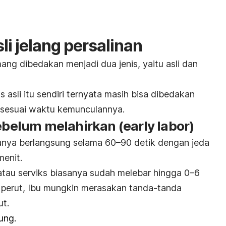
li jelang persalinan
g dibedakan menjadi dua jenis, yaitu asli dan
ns
asli itu sendiri ternyata masih bisa dibedakan
t sesuai waktu kemunculannya.
sebelum melahirkan (
early labor
)
anya berlangsung selama 60
–90 detik dengan jeda
menit.
 atau serviks biasanya sudah melebar hingga
0
–
6
di perut, Ibu mungkin merasakan tanda-tanda
ut.
ung.