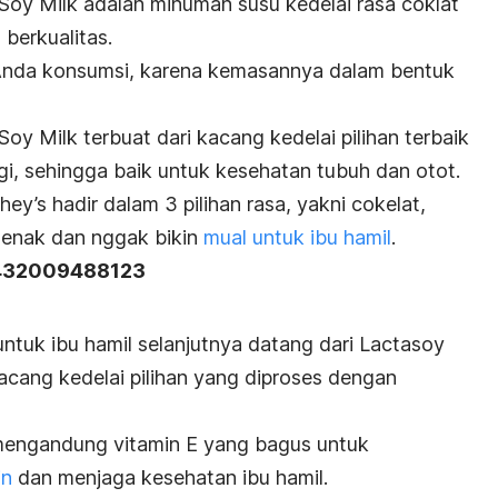
Soy Milk adalah minuman susu kedelai rasa coklat
berkualitas.
 Anda konsumsi, karena kemasannya dalam bentuk
oy Milk terbuat dari kacang kedelai pilihan terbaik
i, sehingga baik untuk kesehatan tubuh dan otot.
ey’s hadir dalam 3 pilihan rasa, yakni cokelat,
 enak dan nggak bikin
mual untuk ibu hamil
.
 432009488123
ntuk ibu hamil selanjutnya datang dari Lactasoy
 kacang kedelai pilihan yang diproses dengan
mengandung vitamin E yang bagus untuk
in
dan menjaga kesehatan ibu hamil.