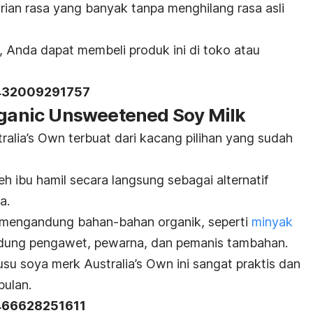
varian rasa yang banyak tanpa menghilang rasa asli
 Anda dapat membeli produk ini di toko atau
 432009291757
Organic Unsweetened Soy Milk
ralia’s Own terbuat dari kacang pilihan yang sudah
eh ibu hamil secara langsung sebagai alternatif
a.
ni mengandung bahan-bahan organik, seperti
minyak
ndung pengawet, pewarna, dan pemanis tambahan.
susu soya
merk
Australia’s Own ini sangat praktis dan
bulan.
 466628251611