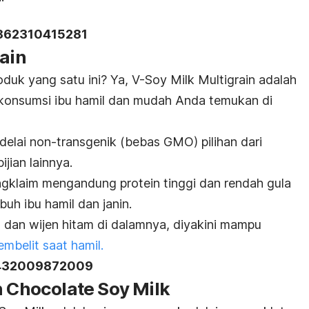
 862310415281
rain
duk yang satu ini? Ya, V-Soy Milk Multigrain adalah
ikonsumsi ibu hamil dan mudah Anda temukan di
edelai
non-transgenik
(bebas GMO) pilihan dari
jian lainnya.
ngklaim mengandung protein tinggi dan rendah gula
uh ibu hamil dan janin.
 dan wijen hitam di dalamnya, diyakini mampu
embelit saat hamil.
L 432009872009
h Chocolate Soy Milk