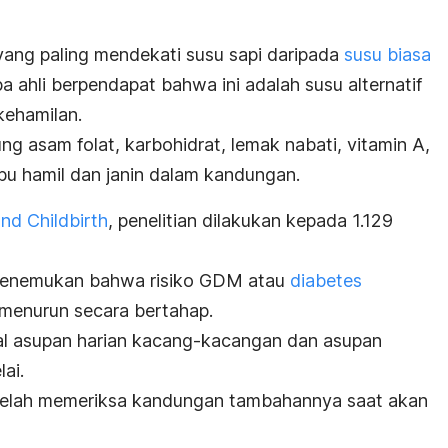
i yang paling mendekati susu sapi daripada
susu biasa
pa ahli berpendapat bahwa ini adalah susu alternatif
kehamilan.
g asam folat, karbohidrat, lemak nabati, vitamin A,
ibu hamil dan janin dalam kandungan.
d Childbirth
, penelitian dilakukan kepada 1.129
t menemukan bahwa risiko GDM atau
diabetes
menurun secara bertahap.
otal asupan harian kacang-kacangan dan asupan
lai.
 telah memeriksa kandungan tambahannya saat akan