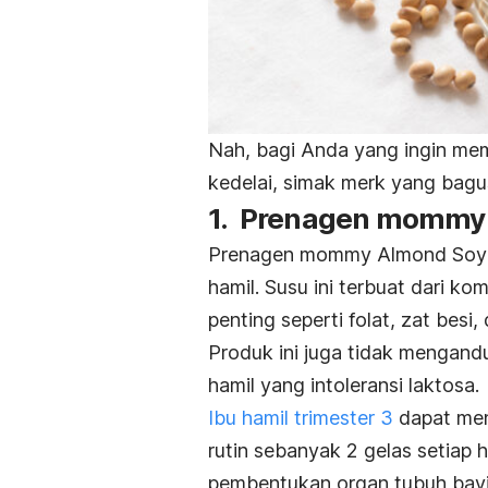
Nah, bagi Anda yang ingin m
kedelai, simak
merk
yang bagus 
1. Prenagen mommy
Prenagen mommy Almond Soya 
hamil. Susu ini terbuat dari ko
penting seperti folat, zat besi,
Produk ini juga tidak mengand
hamil yang intoleransi laktosa.
Ibu hamil trimester 3
dapat men
rutin sebanyak 2 gelas setiap 
pembentukan organ tubuh bayi