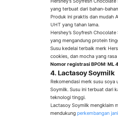
Hershey’s Soyfresh Chocolate 
yang terbuat dari bahan-bahan 
Produk ini praktis dan mudah
UHT yang tahan lama.
Hershey’s Soyfresh Chocolate S
yang mengandung protein tingg
Susu kedelai terbaik
merk
Hersh
cookies
, dan mocha yang rasa
Nomor registrasi BPOM: ML
4. Lactasoy Soymilk
Rekomendasi
merk
susu soya u
Soymilk. Susu ini terbuat dari
teknologi tinggi.
Lactasoy Soymilk mengklaim 
mendukung
perkembangan jan