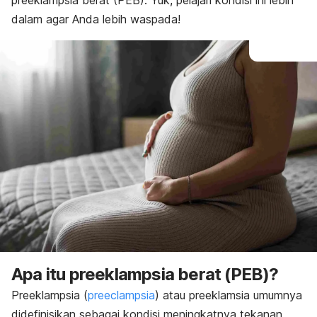
preeklampsia berat (PEB). Yuk, pelajari kondisi ini lebih
Pengobatan
dalam agar Anda lebih waspada!
Pencegahan
Apa itu preeklampsia berat (PEB)?
Preeklampsia (
preeclampsia
) atau preeklamsia umumnya
didefinisikan sebagai kondisi meningkatnya tekanan