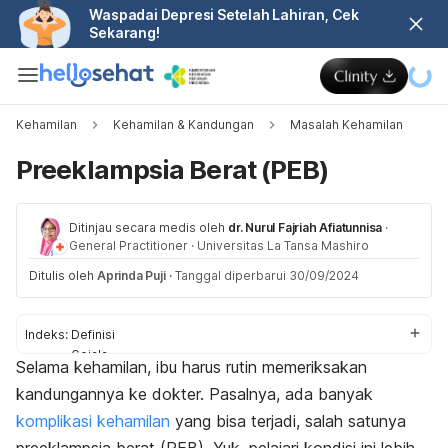
Waspadai Depresi Setelah Lahiran, Cek
Sekarang!
Kehamilan
Kehamilan & Kandungan
Masalah Kehamilan
Preeklampsia Berat (PEB)
Ditinjau secara medis oleh
dr. Nurul Fajriah Afiatunnisa
·
General Practitioner
·
Universitas La Tansa Mashiro
Ditulis oleh
Aprinda Puji
·
Tanggal diperbarui 30/09/2024
Indeks:
Definisi
Gejala
Selama kehamilan, ibu harus rutin memeriksakan
Penyebab
kandungannya ke dokter. Pasalnya, ada banyak
Faktor risiko
Diagnosis
komplikasi kehamilan
yang bisa terjadi, salah satunya
Komplikasi