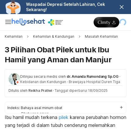
Waspadai Depresi Setelah Lahiran, Cek
Sekarang!
Kehamilan
Kehamilan & Kandungan
Masalah Kehamilan
3 Pilihan Obat Pilek untuk Ibu
Hamil yang Aman dan Manjur
Ditinjau secara medis oleh
dr. Amanda Rumondang Sp.OG
·
Kebidanan dan Kandungan
·
Brawijaya Hospital Duren Tiga
Ditulis oleh
Reikha Pratiwi
·
Tanggal diperbarui 18/09/2025
Indeks:
Bahaya asal minum obat
Obat yang aman
Ibu hamil mudah terkena
pilek
karena perubahan hormon
Aturan minum obat
yang terjadi di dalam tubuh cenderung melemahkan
Perawatan rumahan