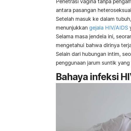
Penetrasi vagina tanpa pengam
antara pasangan heteroseksual
Setelah masuk ke dalam tubuh, 
menunjukkan
gejala HIV/AIDS
y
Selama masa jendela ini, seor
mengetahui bahwa dirinya terja
Selain dari hubungan intim, se
penggunaan jarum suntik yang t
Bahaya infeksi HI