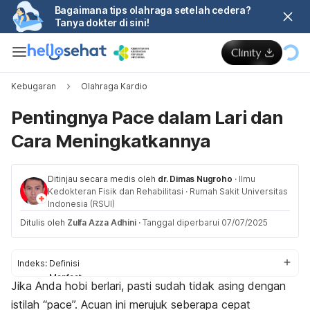
Bagaimana tips olahraga setelah cedera?
Tanya dokter di sini!
Kebugaran
Olahraga Kardio
Pentingnya Pace dalam Lari dan
Cara Meningkatkannya
Ditinjau secara medis oleh
dr. Dimas Nugroho
·
Ilmu
Kedokteran Fisik dan Rehabilitasi
·
Rumah Sakit Universitas
Indonesia (RSUI)
Ditulis oleh
Zulfa Azza Adhini
·
Tanggal diperbarui 07/07/2025
Indeks:
Definisi
Manfaat
Jika Anda hobi berlari, pasti sudah tidak asing dengan
Cara meningkatkan
istilah “
pace”.
Acuan ini
merujuk seberapa cepat