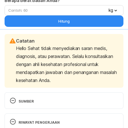
Berapa berat badan Anda?
kg
Hitung
Catatan
Hello Sehat tidak menyediakan saran medis,
diagnosis, atau perawatan. Selalu konsultasikan
dengan ahli kesehatan profesional untuk
mendapatkan jawaban dan penanganan masalah
kesehatan Anda.
SUMBER
How to Become a Faster Runner. (2020). 
Cleveland Clinic. Retrieved 23 June 2025, from 
RIWAYAT PENGERJAAN
https://health.clevelandclinic.org/how-to-become-