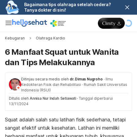
Bagaimana tips olahraga setelah cedera?
Tanya dokter di sini!
Kebugaran
Olahraga Kardio
6 Manfaat Squat untuk Wanita
dan Tips Melakukannya
Ditinjau secara medis oleh
dr. Dimas Nugroho
·
Ilmu
Kedokteran Fisik dan Rehabilitasi
·
Rumah Sakit Universitas
Indonesia (RSUI)
Ditulis oleh
Annisa Nur Indah Setiawati
·
Tanggal diperbarui
13/11/2024
Squat
adalah salah satu latihan fisik sederhana, tetapi
sangat efektif untuk kesehatan. Latihan ini memiliki
berbagai manfaat untuk kebugaran tubuh, khususnya