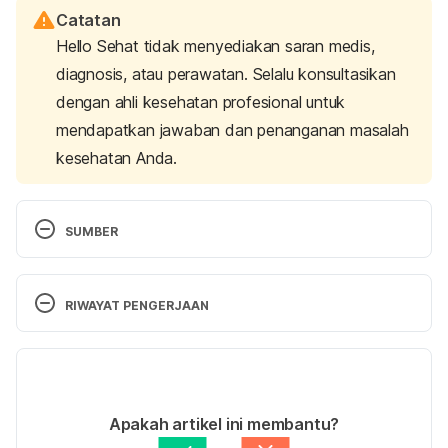
Catatan
Hello Sehat tidak menyediakan saran medis,
diagnosis, atau perawatan. Selalu konsultasikan
dengan ahli kesehatan profesional untuk
mendapatkan jawaban dan penanganan masalah
kesehatan Anda.
SUMBER
Footwear – Running Shoes. (n.d).  American 
Academy of Podiatric Sports Medicine. Retrieved 
RIWAYAT PENGERJAAN
27 September 2024, from 
https://www.aapsm.org/runshoe.html
Versi Terbaru
Marchena-Rodriguez, A., Ortega-Avila, A. B., 
20/11/2025
Cervera-Garvi, P., Cabello-Manrique, D., & Gijon-
Ditulis oleh 
Zulfa Azza Adhini
Apakah artikel ini membantu?
Nogueron, G. (2020). Review of terms and 
Ditinjau secara medis oleh
dr. Dimas Nugroho