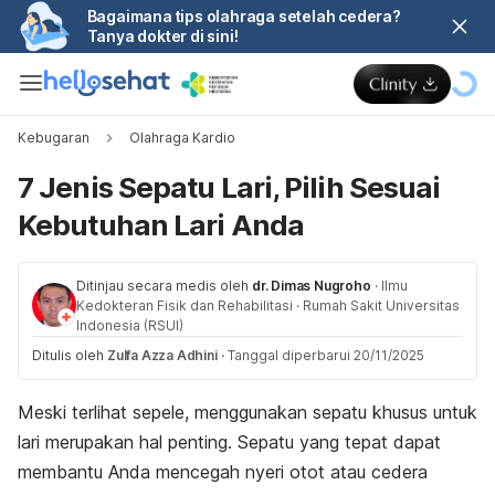
Bagaimana tips olahraga setelah cedera?
Tanya dokter di sini!
Kebugaran
Olahraga Kardio
7 Jenis Sepatu Lari, Pilih Sesuai
Kebutuhan Lari Anda
Ditinjau secara medis oleh
dr. Dimas Nugroho
·
Ilmu
Kedokteran Fisik dan Rehabilitasi
·
Rumah Sakit Universitas
Indonesia (RSUI)
Ditulis oleh
Zulfa Azza Adhini
·
Tanggal diperbarui 20/11/2025
Meski terlihat sepele, menggunakan sepatu khusus untuk
lari merupakan hal penting. Sepatu yang tepat dapat
membantu Anda mencegah nyeri otot atau cedera