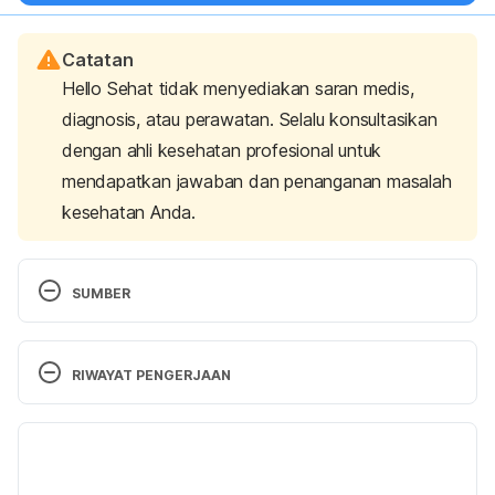
Catatan
Hello Sehat tidak menyediakan saran medis,
diagnosis, atau perawatan. Selalu konsultasikan
dengan ahli kesehatan profesional untuk
mendapatkan jawaban dan penanganan masalah
kesehatan Anda.
SUMBER
Systematic review of the role of footwear 
constructions in running biomechanics: Implications 
RIWAYAT PENGERJAAN
for running-related injury and performance
. (n.d.). 
PubMed Central (PMC). Retrieved 23 August 2023, 
Versi Terbaru
from  
https://www.ncbi.nlm.nih.gov/pmc/articles/PMC703
19/08/2024
9038/