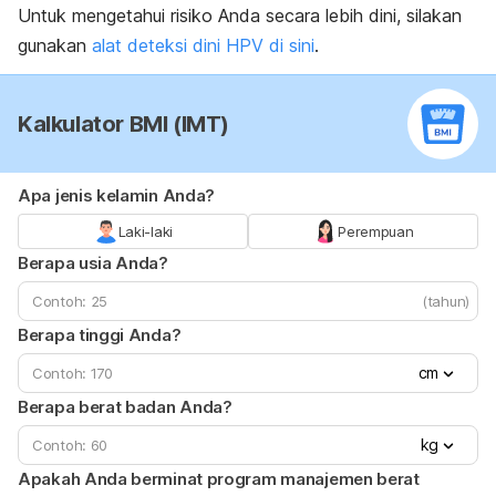
Untuk
mengetahui
risiko
Anda
secara
lebih
dini,
silakan
gunakan
alat
deteksi
dini
HPV
di
sini
.
Kalkulator BMI (IMT)
Apa jenis kelamin Anda?
Laki-laki
Perempuan
Berapa usia Anda?
(tahun)
Berapa tinggi Anda?
cm
Berapa berat badan Anda?
kg
Apakah Anda berminat program manajemen berat