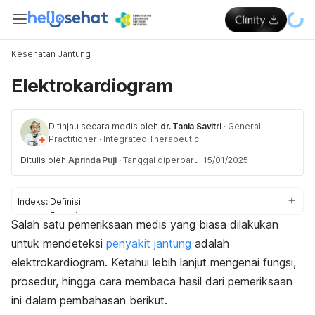
Kesehatan Jantung
Elektrokardiogram
Ditinjau secara medis oleh
dr. Tania Savitri
·
General
Practitioner
·
Integrated Therapeutic
Ditulis oleh
Aprinda Puji
·
Tanggal diperbarui 15/01/2025
Indeks:
Definisi
Fungsi
Salah satu pemeriksaan medis yang biasa dilakukan
Jenis
untuk mendeteksi
penyakit jantung
adalah
Pasien
Persiapan
elektrokardiogram. Ketahui lebih lanjut mengenai fungsi,
Prosedur
prosedur, hingga cara membaca hasil dari pemeriksaan
Pascaprosedur
ini dalam pembahasan berikut.
Efek samping