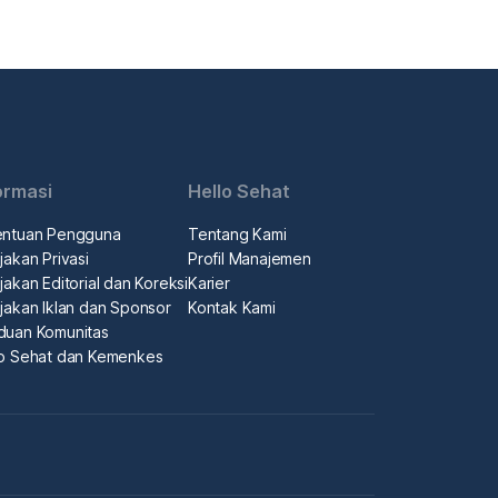
ormasi
Hello Sehat
entuan Pengguna
Tentang Kami
jakan Privasi
Profil Manajemen
jakan Editorial dan Koreksi
Karier
jakan Iklan dan Sponsor
Kontak Kami
duan Komunitas
lo Sehat dan Kemenkes