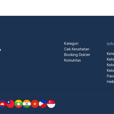
Kategori
Inf
Cek Kesehatan
a
Ket
Booking Dokter
Kebi
Komunitas
Kebi
Kebi
Pan
Hel