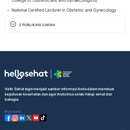
College of Obstetricians and Gynaecologists)
National Certified Lecturer in Obstetric and Gynecology
2 PUBLIKASI ILMIAH
The Effect of Fasting Sunnah Mondays and
Thursdays on Body Composition, Blood
Pressure, and Blood Glucose Levels
Gambaran Pemeriksaan Inspeksi Visual Asetat
sebagai Deteksi Lesi Prakanker Servks pada
Wanita Pekerja Seksual Tidak Langsung di
Hotspot X Kecamatan Limapuluh Pekanbaru
Hello Sehat ingin menjadi sumber informasi Anda dalam membuat
keputusan kesehatan dan agar Anda bisa selalu hidup sehat dan
bahagia.
Ikuti Kami