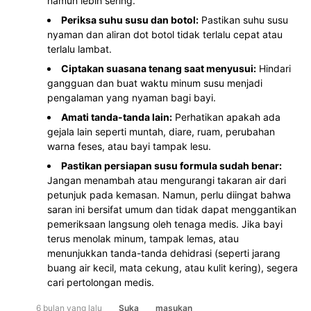
namun lebih sering.
Periksa suhu susu dan botol:
Pastikan suhu susu
nyaman dan aliran dot botol tidak terlalu cepat atau
terlalu lambat.
Ciptakan suasana tenang saat menyusui:
Hindari
gangguan dan buat waktu minum susu menjadi
pengalaman yang nyaman bagi bayi.
Amati tanda-tanda lain:
Perhatikan apakah ada
gejala lain seperti muntah, diare, ruam, perubahan
warna feses, atau bayi tampak lesu.
Pastikan persiapan susu formula sudah benar:
Jangan menambah atau mengurangi takaran air dari
petunjuk pada kemasan. Namun, perlu diingat bahwa
saran ini bersifat umum dan tidak dapat menggantikan
pemeriksaan langsung oleh tenaga medis. Jika bayi
terus menolak minum, tampak lemas, atau
menunjukkan tanda-tanda dehidrasi (seperti jarang
buang air kecil, mata cekung, atau kulit kering), segera
cari pertolongan medis.
6 bulan yang lalu
Suka
masukan