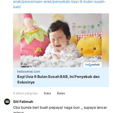
anak/pencernaan-anak/penyebab-bayi-6-bulan-susah-
bab/
hellosehat.com
Bayi Usia 6 Bulan Susah BAB, Ini Penyebab dan
Solusinya
4 tahun yang lalu
Suka
Balas
Siti Fatimah
Cba bunda beri buah pepaya/ naga bun ,, supaya lancar 
asinya ...