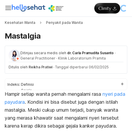
Kesehatan Wanita
Penyakit pada Wanita
Mastalgia
Ditinjau secara medis oleh
dr. Carla Pramudita Susanto
·
General Practitioner
·
Klinik Laboratorium Pramita
Ditulis oleh
Reikha Pratiwi
·
Tanggal diperbarui 06/02/2025
Indeks:
Definisi
Gejala
Hampir setiap wanita pernah mengalami rasa
nyeri pada
Penyebab
payudara
. Kondisi ini bisa disebut juga dengan istilah
Diagnosis
Pengobatan
mastalgia. Meski cukup umum terjadi, banyak wanita
Pencegahan
yang merasa khawatir saat mengalami nyeri tersebut
karena kerap dikira sebagai gejala kanker payudara.