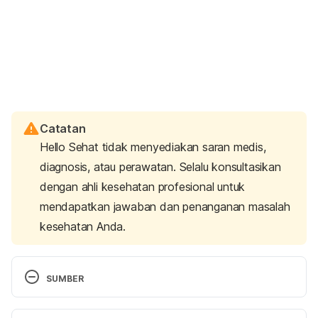
Catatan
Hello Sehat tidak menyediakan saran medis,
diagnosis, atau perawatan. Selalu konsultasikan
dengan ahli kesehatan profesional untuk
mendapatkan jawaban dan penanganan masalah
kesehatan Anda.
SUMBER
Gong C
, 
Song E
, 
Jia W, et al. A Double-blind 