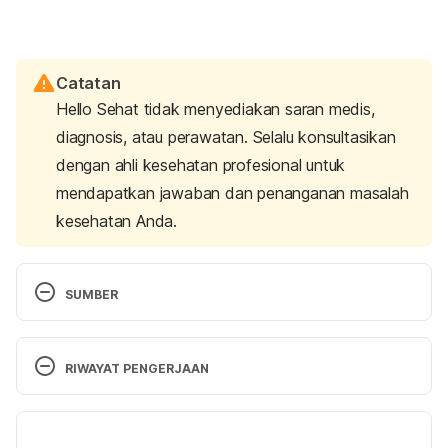
Catatan
Hello Sehat tidak menyediakan saran medis,
diagnosis, atau perawatan. Selalu konsultasikan
dengan ahli kesehatan profesional untuk
mendapatkan jawaban dan penanganan masalah
kesehatan Anda.
SUMBER
Soliman, S. A., Algatheradi, M. A., Aljahwashi, T. A., 
Alhussan, T. H., Alqahtani, R. S., & Ali, N. I. (2023). 
RIWAYAT PENGERJAAN
Virginal Breast Hypertrophy: A Case Report. 
Retrieved 23 October 2024, from 
Versi Terbaru
https://pmc.ncbi.nlm.nih.gov/articles/PMC1032645