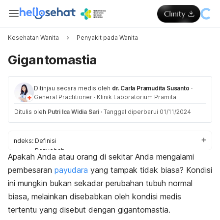
Kesehatan Wanita
Penyakit pada Wanita
Gigantomastia
Ditinjau secara medis oleh
dr. Carla Pramudita Susanto
·
General Practitioner
·
Klinik Laboratorium Pramita
Ditulis oleh
Putri Ica Widia Sari
·
Tanggal diperbarui 01/11/2024
Indeks:
Definisi
Penyebab
Apakah Anda atau orang di sekitar Anda mengalami
Diagnosis
pembesaran
payudara
yang tampak tidak biasa? Kondisi
Pengobatan
Pencegahan
ini mungkin bukan sekadar perubahan tubuh normal
biasa, melainkan disebabkan oleh kondisi medis
tertentu yang disebut dengan gigantomastia.