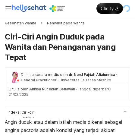
Kesehatan Wanita
Penyakit pada Wanita
Ciri-Ciri Angin Duduk pada
Wanita dan Penanganan yang
Tepat
Ditinjau secara medis oleh
dr. Nurul Fajriah Afiatunnisa
·
General Practitioner
·
Universitas La Tansa Mashiro
Ditulis oleh
Annisa Nur Indah Setiawati
·
Tanggal diperbarui
21/02/2025
Indeks:
Ciri-ciri
Bahaya
Angin duduk atau dalam istilah medis dikenal sebagai
Cara mengatasi
angina pectoris
adalah kondisi yang terjadi akibat