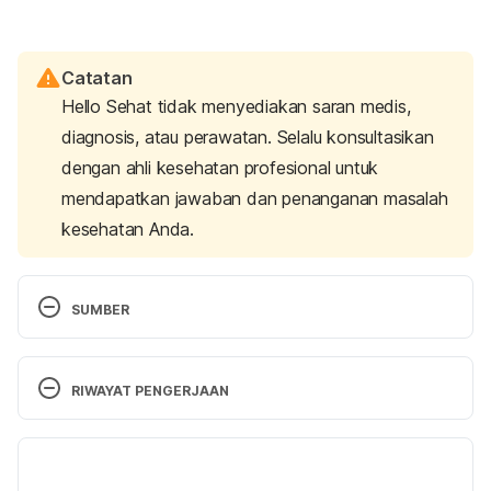
Catatan
Hello Sehat tidak menyediakan saran medis,
diagnosis, atau perawatan. Selalu konsultasikan
dengan ahli kesehatan profesional untuk
mendapatkan jawaban dan penanganan masalah
kesehatan Anda.
SUMBER
Cedars-Sinai Medical Center. (2022). Retrieved 11 
February 2025, from https://www.cedars-
RIWAYAT PENGERJAAN
sinai.org/newsroom/womens-health-10-conditions-
that-can-cause-tingling-in-your-feet-according-to-
Versi Terbaru
doctors/
20/02/2025