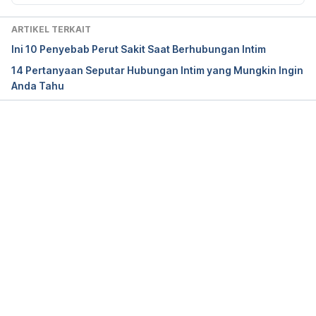
Sex before competing: Does it boost athletes’ 
performance? 
ARTIKEL TERKAIT
http://edition.cnn.com/2012/08/10/health/sex-
Ini 10 Penyebab Perut Sakit Saat Berhubungan Intim
athletes/ accessed September 8, 2016
14 Pertanyaan Seputar Hubungan Intim yang Mungkin Ingin
Anda Tahu
Sex and Sports: Should Athletes Abstain Before Big 
Events? 
http://news.nationalgeographic.com/news/2006/02
/0222_060222_sex_2.html accessed September 8, 
Memuat...
2016
Can Sex Actually Improve Your Athletic 
Performance? https://mic.com/articles/149631/an-
sex-actually-improve-your-athletic-
performance#.34r1CrWDG accessed September 8, 
2016
Sztajzel, J, et al. 2000. 
Effect of sexual activity on 
cycle ergometer stress test parameters, on 