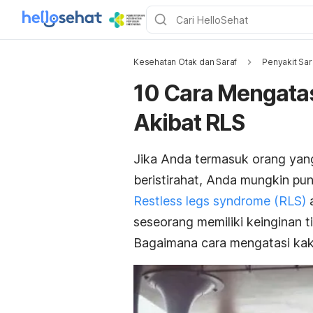
Kesehatan Otak dan Saraf
Penyakit Sar
10 Cara Mengatas
Akibat RLS
Jika Anda termasuk
orang yan
beristirahat, Anda mungkin p
Restless legs syndrome (RLS)
seseorang memiliki keinginan t
Bagaimana cara mengatasi kaki 