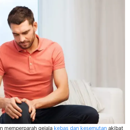
kin memperparah gejala
kebas dan kesemutan
akibat