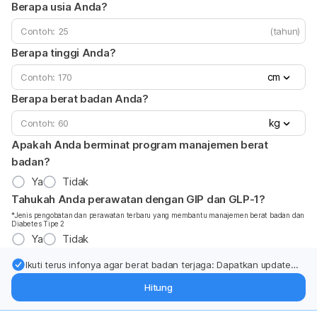
Berapa usia Anda?
(tahun)
Berapa tinggi Anda?
cm
Berapa berat badan Anda?
kg
Apakah Anda berminat program manajemen berat
badan?
Ya
Tidak
Tahukah Anda perawatan dengan GIP dan GLP-1?
*Jenis pengobatan dan perawatan terbaru yang membantu manajemen berat badan dan
Diabetes Tipe 2
Ya
Tidak
Ikuti terus infonya agar berat badan terjaga: Dapatkan update
dari pakar mengenai dukungan dan perawatan berat badan
Hitung
langsung ke inbox Anda.