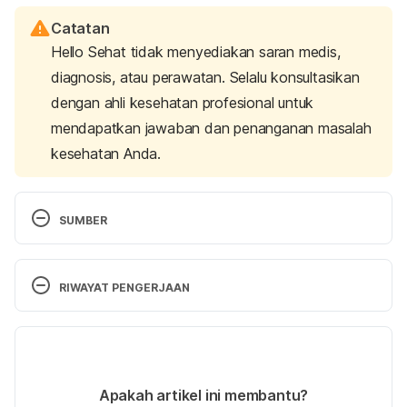
Catatan
Hello Sehat tidak menyediakan saran medis,
diagnosis, atau perawatan. Selalu konsultasikan
dengan ahli kesehatan profesional untuk
mendapatkan jawaban dan penanganan masalah
kesehatan Anda.
SUMBER
What Is Cerebral Edema? (2024). Retrieved 23 
October 2024, from 
RIWAYAT PENGERJAAN
https://my.clevelandclinic.org/health/diseases/cereb
ral-edema-brain-swelling
Versi Terbaru
Nehring, S. M. (2023). Cerebral Edema. Retrieved 
31/10/2024
23 October 2024, from 
Ditulis oleh 
Reikha Pratiwi
Apakah artikel ini membantu?