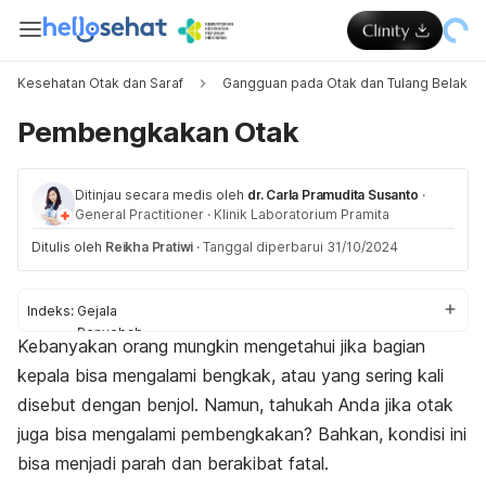
Kesehatan Otak dan Saraf
Gangguan pada Otak dan Tulang Belakan
Pembengkakan Otak
Ditinjau secara medis oleh
dr. Carla Pramudita Susanto
·
General Practitioner
·
Klinik Laboratorium Pramita
Ditulis oleh
Reikha Pratiwi
·
Tanggal diperbarui 31/10/2024
Indeks:
Gejala
Penyebab
Kebanyakan orang mungkin mengetahui jika bagian
Efek
kepala bisa mengalami bengkak, atau yang sering kali
Pengobatan
Pencegahan
disebut dengan benjol. Namun, tahukah Anda jika otak
juga bisa mengalami pembengkakan? Bahkan, kondisi ini
bisa menjadi parah dan berakibat fatal.