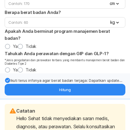
cm
Berapa berat badan Anda?
kg
Apakah Anda berminat program manajemen berat
badan?
Ya
Tidak
Tahukah Anda perawatan dengan GIP dan GLP-1?
*Jenis pengobatan dan perawatan terbaru yang membantu manajemen berat badan dan
Diabetes Tipe 2
Ya
Tidak
Ikuti terus infonya agar berat badan terjaga: Dapatkan update
dari pakar mengenai dukungan dan perawatan berat badan
Hitung
langsung ke inbox Anda.
Catatan
Hello Sehat tidak menyediakan saran medis,
diagnosis, atau perawatan. Selalu konsultasikan