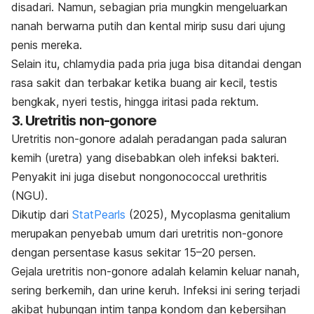
disadari. Namun, sebagian pria mungkin mengeluarkan
nanah berwarna putih dan kental mirip susu dari ujung
penis mereka.
Selain itu,
chlamydia
pada pria juga bisa ditandai dengan
rasa sakit dan terbakar ketika buang air kecil, testis
bengkak, nyeri testis, hingga iritasi pada rektum.
3. Uretritis non-gonore
Uretritis non-gonore adalah peradangan pada saluran
kemih (uretra) yang disebabkan oleh infeksi bakteri.
Penyakit ini juga disebut
nongonococcal urethritis
(NGU).
Dikutip dari
StatPearls
(2025)
,
Mycoplasma genitalium
merupakan penyebab umum dari uretritis non-gonore
dengan persentase kasus sekitar 15–20 persen.
Gejala uretritis non-gonore adalah kelamin keluar nanah,
sering berkemih, dan urine keruh. Infeksi ini sering terjadi
akibat hubungan intim tanpa kondom dan kebersihan