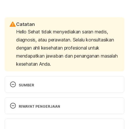
Catatan
Hello Sehat tidak menyediakan saran medis,
diagnosis, atau perawatan. Selalu konsultasikan
dengan ahli kesehatan profesional untuk
mendapatkan jawaban dan penanganan masalah
kesehatan Anda.
SUMBER
Hallucinogen DrugFacts. Retrieved 9 April 2021, 
from 
RIWAYAT PENGERJAAN
https://www.drugabuse.gov/publications/drugfacts/
hallucinogens
Versi Terbaru