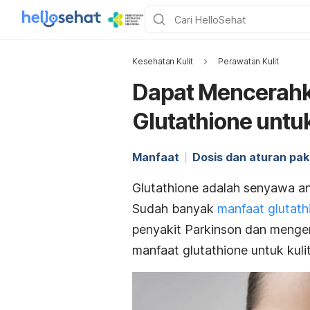
Kesehatan Kulit
Perawatan Kulit
Dapat Mencerahka
Glutathione untuk
Manfaat
Dosis dan aturan pak
Glutathione
adalah senyawa ant
Sudah banyak
manfaat
glutath
penyakit Parkinson dan mengen
manfaat
glutathione
untuk kuli