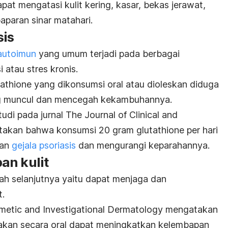
at mengatasi kulit kering, kasar, bekas jerawat,
paparan sinar matahari.
sis
autoimun
yang umum terjadi pada berbagai
i atau stres kronis.
tathione
yang dikonsumsi oral atau dioleskan diduga
ng muncul dan mencegah kekambuhannya.
studi pada jurnal
The Journal of Clinical and
akan bahwa konsumsi 20 gram
glutathione
per hari
kan
gejala psoriasis
dan mengurangi keparahannya.
an kulit
ah selanjutnya yaitu dapat menjaga dan
t.
smetic and Investigational Dermatology
mengatakan
kan secara oral dapat meningkatkan kelembapan