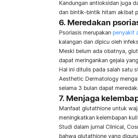
Kandungan antioksidan juga dap
dan bintik-bintik hitam akibat 
6. Meredakan psoria
Psoriasis merupakan
penyakit 
kalangan dan dipicu oleh infeks
Meski belum ada obatnya,
glu
dapat meringankan gejala ya
Hal ini ditulis pada salah satu 
Aesthetic Dermatology
mengat
selama 3 bulan dapat mereda
7. Menjaga kelembap
Manfaat
glutathione
untuk waj
meningkatkan kelembapan kuli
Studi dalam jurnal
Clinical, Co
bahwa
glutathione
yang diguna