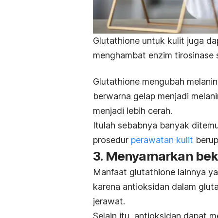
Glutathione
untuk kulit juga 
menghambat enzim tirosinase 
Glutathione
mengubah melanin 
berwarna gelap menjadi melan
menjadi lebih cerah.
Itulah sebabnya banyak dite
prosedur
perawatan kulit
berup
3. Menyamarkan bek
Manfaat
glutathione
lainnya y
karena antioksidan dalam
glut
jerawat.
Selain itu, antioksidan dapa