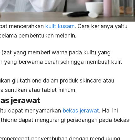
dapat mencerahkan
kulit kusam
. Cara kerjanya yaitu
selama pembentukan melanin.
(zat yang memberi warna pada kulit) yang
in yang berwarna cerah sehingga membuat kulit
mukan
glutathione
dalam produk skincare atau
a suntikan atau tablet minum.
as jerawat
aitu dapat menyamarkan
bekas jerawat
. Hal ini
athione
dapat mengurangi peradangan pada bekas
t mempercepat penyembuhan dengan mendukung