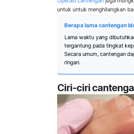
Operasi cantengan
juga mungki
untuk untuk menghilangkan ba
Berapa lama cantengan b
Lama waktu yang dibutuhkan
tergantung pada tingkat kep
Secara umum, cantengan dap
ringan.
Ciri-ciri canten