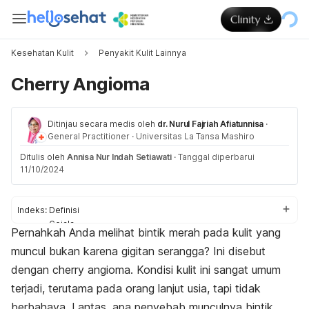
Kesehatan Kulit
Penyakit Kulit Lainnya
Cherry Angioma
Ditinjau secara medis oleh
dr. Nurul Fajriah Afiatunnisa
·
General Practitioner
·
Universitas La Tansa Mashiro
Ditulis oleh
Annisa Nur Indah Setiawati
·
Tanggal diperbarui
11/10/2024
Indeks:
Definisi
Gejala
Pernahkah Anda melihat bintik merah pada kulit yang
Penyebab
muncul bukan karena gigitan serangga? Ini disebut
Diagnosis
Pengobatan
dengan
cherry angioma
. Kondisi kulit ini sangat umum
Pencegahan
terjadi, terutama pada orang lanjut usia, tapi tidak
berbahaya. Lantas, apa penyebab munculnya bintik