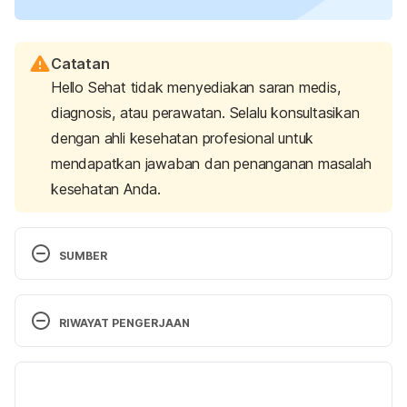
Catatan
Hello Sehat tidak menyediakan saran medis,
diagnosis, atau perawatan. Selalu konsultasikan
dengan ahli kesehatan profesional untuk
mendapatkan jawaban dan penanganan masalah
kesehatan Anda.
SUMBER
Pneumonia in Kids | Nemours KidsHealth. (n.d.). 
Retrieved July 24, 2025, from 
RIWAYAT PENGERJAAN
https://kidshealth.org/en/parents/pneumonia.html#:
~:text=What%20Is%20Pneumonia?,How%20Is%20
Versi Terbaru
Pneumonia%20Diagnosed?
08/08/2025