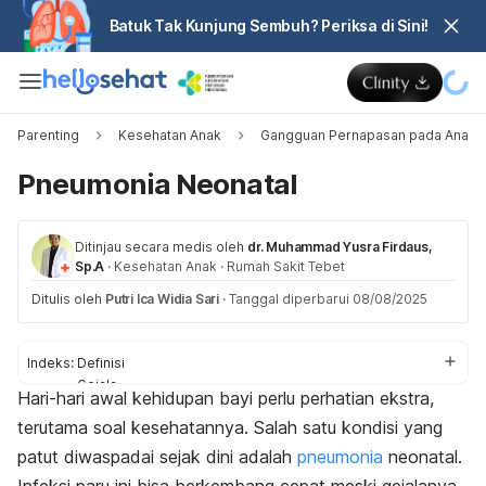
Batuk Tak Kunjung Sembuh? Periksa di Sini!
Parenting
Kesehatan Anak
Gangguan Pernapasan pada Anak
Pneumonia Neonatal
Ditinjau secara medis oleh
dr. Muhammad Yusra Firdaus,
Sp.A
·
Kesehatan Anak
·
Rumah Sakit Tebet
Ditulis oleh
Putri Ica Widia Sari
·
Tanggal diperbarui 08/08/2025
Indeks:
Definisi
Gejala
Hari-hari awal kehidupan bayi perlu perhatian ekstra,
Penyebab
terutama soal kesehatannya. Salah satu kondisi yang
Diagnosis
Pengobatan
patut diwaspadai sejak dini adalah
pneumonia
neonatal
.