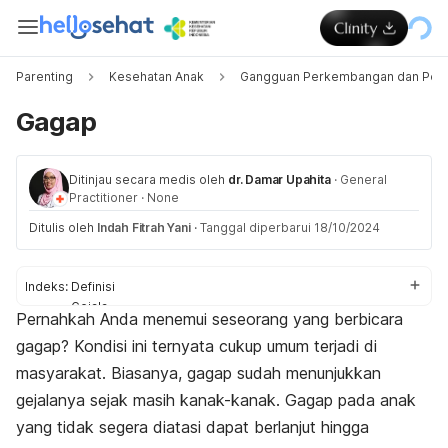
Parenting
Kesehatan Anak
Gangguan Perkembangan dan Peri
Gagap
Ditinjau secara medis oleh
dr. Damar Upahita
·
General
Practitioner
·
None
Ditulis oleh
Indah Fitrah Yani
·
Tanggal diperbarui 18/10/2024
Indeks:
Definisi
Gejala
Pernahkah Anda menemui seseorang yang berbicara
Penyebab
gagap? Kondisi ini ternyata cukup umum terjadi di
Faktor risiko
Diagnosis
masyarakat. Biasanya, gagap sudah menunjukkan
Pengobatan
gejalanya sejak masih kanak-kanak. Gagap pada anak
Cara bicara
yang tidak segera diatasi dapat berlanjut hingga