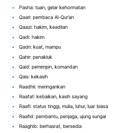
Pasha: tuan, gelar kehormatan
Qaari: pembaca Al-Qur’an
Qaazi: hakim, keadilan
Qadi: hakim
Qadri: kuat, mampu
Qahir: penakluk
Qaid: pemimpin, komandan
Qais: kekasih
Raadhii: meringankan
Raafat: kebaikan, kasih sayang
Raafi: status tinggi, mulia, luhur, luar biasa
Raafid: pembantu, penjaga, ujung sungai
Raaghib: berhasrat, bersedia