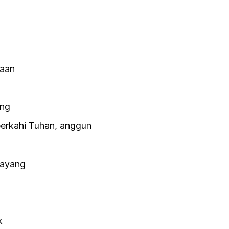
naan
ang
berkahi Tuhan, anggun
sayang
k