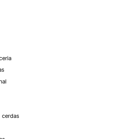
ceria
as
nal
a cerdas