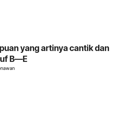
uan yang artinya cantik dan
ruf B—E
menawan