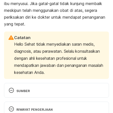
ibu menyusui. Jika gatal-gatal tidak kunjung membaik
meskipun telah menggunakan obat di atas, segera
periksakan diri ke dokter untuk mendapat penanganan
yang tepat.
Catatan
Hello Sehat tidak menyediakan saran medis,
diagnosis, atau perawatan. Selalu konsultasikan
dengan ahli kesehatan profesional untuk
mendapatkan jawaban dan penanganan masalah
kesehatan Anda.
SUMBER
Just a moment..
. (n.d.). Just a moment… Retrieved 
06 November 2024, from 
RIWAYAT PENGERJAAN
https://www.osmosis.org/answers/postpartum-