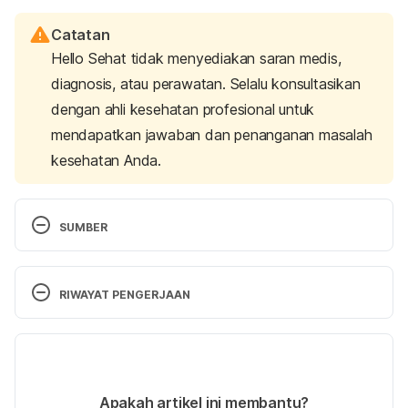
Catatan
Hello Sehat tidak menyediakan saran medis,
diagnosis, atau perawatan. Selalu konsultasikan
dengan ahli kesehatan profesional untuk
mendapatkan jawaban dan penanganan masalah
kesehatan Anda.
SUMBER
Breastfeeding after a c-section. (n.d.). Retrieved 
27 August 2024,
 from 
RIWAYAT PENGERJAAN
https://www.tommys.org/pregnancy-
information/giving-birth/caesarean-
Versi Terbaru
section/breastfeeding-after-c-section
20/09/2024
Breastfeeding After Cesarean Birth. (2023). 
Ditulis oleh 
Reikha Pratiwi
Apakah artikel ini membantu?