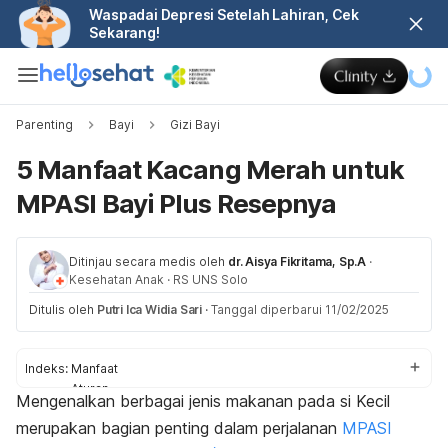
Waspadai Depresi Setelah Lahiran, Cek
Sekarang!
Parenting
Bayi
Gizi Bayi
5 Manfaat Kacang Merah untuk
MPASI Bayi Plus Resepnya
Ditinjau secara medis oleh
dr. Aisya Fikritama, Sp.A
·
Kesehatan Anak
·
RS UNS Solo
Ditulis oleh
Putri Ica Widia Sari
·
Tanggal diperbarui 11/02/2025
Indeks:
Manfaat
Aturan
Mengenalkan berbagai jenis makanan pada si Kecil
Resep
merupakan bagian penting dalam perjalanan
MPASI