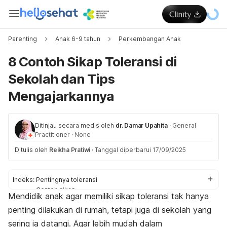
Parenting
Anak 6-9 tahun
Perkembangan Anak
8 Contoh Sikap Toleransi di
Sekolah dan Tips
Mengajarkannya
Ditinjau secara medis oleh
dr. Damar Upahita
·
General
Practitioner
·
None
Ditulis oleh
Reikha Pratiwi
·
Tanggal diperbarui 17/09/2025
Indeks:
Pentingnya toleransi
Contoh sikap
Mendidik anak agar memiliki sikap toleransi tak hanya
Cara mengajarkan
penting dilakukan di rumah, tetapi juga di sekolah yang
sering ia datangi. Agar lebih mudah dalam