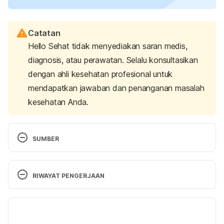
Catatan
Hello Sehat tidak menyediakan saran medis,
diagnosis, atau perawatan. Selalu konsultasikan
dengan ahli kesehatan profesional untuk
mendapatkan jawaban dan penanganan masalah
kesehatan Anda.
SUMBER
Verkuyten, M., Yogeeswaran, K., & Adelman, L. 
(2018). Intergroup Toleration and Its Implications 
RIWAYAT PENGERJAAN
for Culturally Diverse Societies. 
Social Issues And 
Policy Review
, 
13
(1), 5-35.
Retrieved July 23, 
Versi Terbaru
2025, from
https://doi.org/10.1111/sipr.12051
17/09/2025