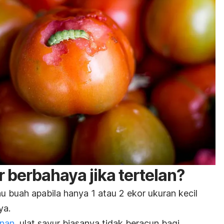
 berbahaya jika tertelan?
au buah apabila hanya 1 atau 2 ekor ukuran kecil
ya.
anan
, ulat sayur biasanya tidak beracun bagi