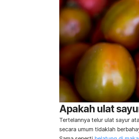
Apakah ulat sayur
Tertelannya telur ulat sayur at
secara umum tidaklah berbaha
Sama seperti
belatung di mak