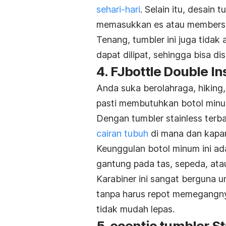
sehari-hari
. Selain itu, desai
memasukkan es atau membersi
Tenang,
tumbler
ini juga tida
dapat dilipat, sehingga bisa 
4. FJbottle Double In
Anda suka berolahraga,
hiking
pasti membutuhkan botol minum
Dengan
tumbler stainless
terba
cairan tubuh
di mana dan kapan
Keunggulan botol minum ini ad
gantung pada tas, sepeda, ata
Karabiner ini sangat bergun
tanpa harus repot memegangnya
tidak mudah lepas.
5. ecentio tumbler 