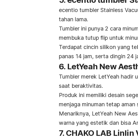
ecentio tumbler Stainless Vac
tahan lama.
Tumbler
ini punya 2 cara minum
membuka tutup flip untuk minu
Terdapat cincin silikon yang 
panas 14 jam, serta dingin 24 j
6. LetYeah New Aesth
Tumbler
merek LetYeah hadir 
saat beraktivitas.
Produk ini memiliki desain se
menjaga minuman tetap aman se
Menariknya, LetYeah New Aesth
warna yang estetik dan bisa And
7. CHAKO LAB Linli