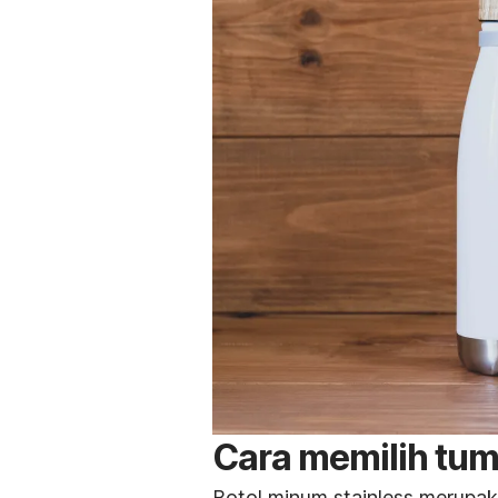
Cara memilih tumb
Botol minum
stainless
merupaka