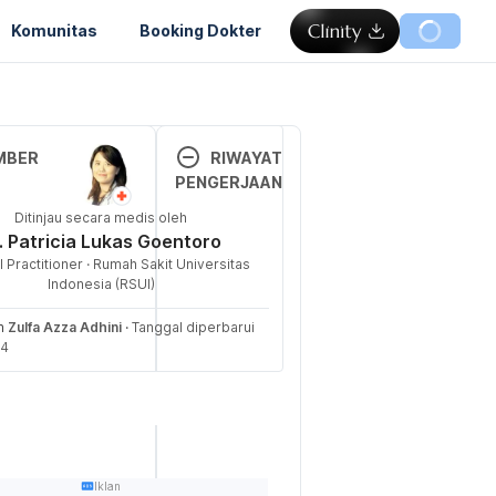
Komunitas
Booking Dokter
Memuat...
MBER
RIWAYAT
PENGERJAAN
R., & Pauta, V. N. 
Ditinjau secara medis oleh
Versi 
). Diagnosis 
. Patricia Lukas Goentoro
Terbar
a Laksana 
 Practitioner · Rumah Sakit Universitas
u
asi Asam 
Indonesia (RSUI)
at. 
Cermin Dunia 
05/06/
eh
Zulfa Azza Adhini
·
Tanggal diperbarui
eran
, 50(8), 
2024
24
8.
Ditulis 
oleh 
 N. C., 
Zulfa 
, A., White, K. 
Azza 
ng, N. E. (2014). 
Adhini
Iklan
sm: case report 