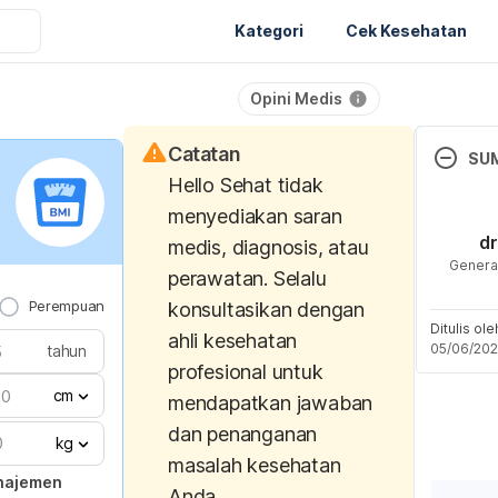
Kategori
Cek Kesehatan
Opini Medis
Catatan
SU
Hello Sehat tidak
Amelia, 
menyediakan saran
D. (2023
dr
medis, diagnosis, atau
dan Tat
General
perawatan. Selalu
Intoksik
Perempuan
konsultasikan dengan
Jengkol
Ditulis ol
Kedokt
ahli kesehatan
05/06/20
tahun
426-42
profesional untuk
cm
mendapatkan jawaban
Bunawan,
dan penanganan
Rastegar
kg
masalah kesehatan
P., & Wa
najemen
Anda.
Djenkoli