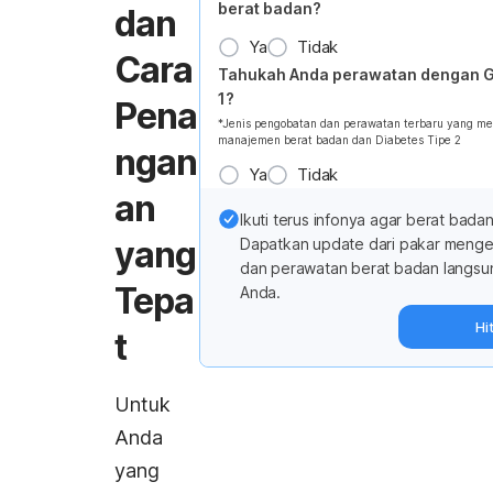
berat badan?
dan
Ya
Tidak
Cara
Tahukah Anda perawatan dengan G
1?
Pena
*Jenis pengobatan dan perawatan terbaru yang m
manajemen berat badan dan Diabetes Tipe 2
ngan
Ya
Tidak
an
Ikuti terus infonya agar berat badan
yang
Dapatkan update dari pakar meng
dan perawatan berat badan langsu
Tepa
Anda.
Hi
t
Untuk
Anda
yang