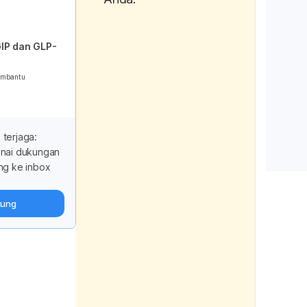
Internat
IP dan GLP-
Case Re
79-84.
embantu
Sumitro,
Tan, L. 
C. Y., S
 terjaga:
Chong, V
enai dukungan
unusual 
ng ke inbox
abdomen
tung
Malaysi
Physici
Kandarin
M. E., &
(2021). 