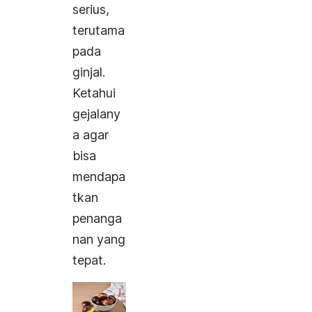
serius,
terutama
pada
ginjal.
Ketahui
gejalany
a agar
bisa
mendapa
tkan
penanga
nan yang
tepat.