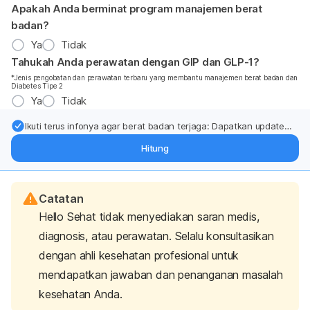
Apakah Anda berminat program manajemen berat
badan?
Ya
Tidak
Tahukah Anda perawatan dengan GIP dan GLP-1?
*Jenis pengobatan dan perawatan terbaru yang membantu manajemen berat badan dan
Diabetes Tipe 2
Ya
Tidak
Ikuti terus infonya agar berat badan terjaga: Dapatkan update
dari pakar mengenai dukungan dan perawatan berat badan
Hitung
langsung ke inbox Anda.
Catatan
Hello Sehat tidak menyediakan saran medis,
diagnosis, atau perawatan. Selalu konsultasikan
dengan ahli kesehatan profesional untuk
mendapatkan jawaban dan penanganan masalah
kesehatan Anda.