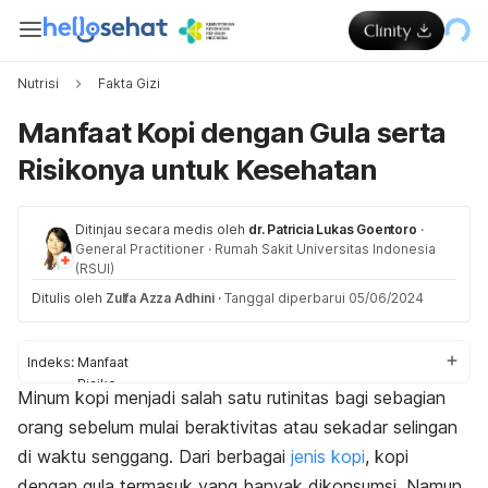
Nutrisi
Fakta Gizi
Manfaat Kopi dengan Gula serta
Risikonya untuk Kesehatan
Ditinjau secara medis oleh
dr. Patricia Lukas Goentoro
·
General Practitioner
·
Rumah Sakit Universitas Indonesia
(RSUI)
Ditulis oleh
Zulfa Azza Adhini
·
Tanggal diperbarui 05/06/2024
Indeks:
Manfaat
Risiko
Minum kopi menjadi salah satu rutinitas bagi sebagian
Pilihan yang lebih baik
orang sebelum mulai beraktivitas atau sekadar selingan
di waktu senggang. Dari berbagai
jenis kopi
, kopi
dengan gula termasuk yang banyak dikonsumsi. Namun,