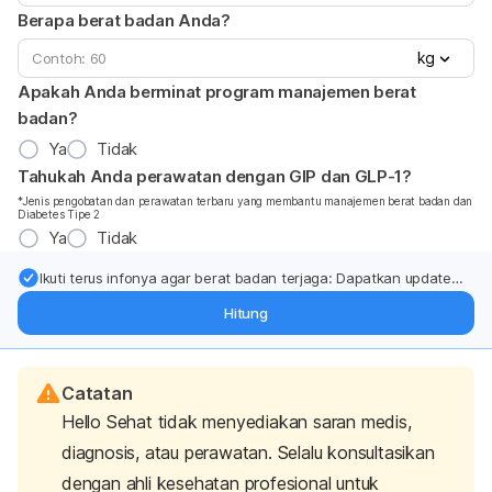
Berapa berat badan Anda?
kg
Apakah Anda berminat program manajemen berat
badan?
Ya
Tidak
Tahukah Anda perawatan dengan GIP dan GLP-1?
*Jenis pengobatan dan perawatan terbaru yang membantu manajemen berat badan dan
Diabetes Tipe 2
Ya
Tidak
Ikuti terus infonya agar berat badan terjaga: Dapatkan update
dari pakar mengenai dukungan dan perawatan berat badan
Hitung
langsung ke inbox Anda.
Catatan
Hello Sehat tidak menyediakan saran medis,
diagnosis, atau perawatan. Selalu konsultasikan
dengan ahli kesehatan profesional untuk