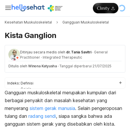
Kesehatan Muskuloskeletal
Gangguan Muskuloskeletal
Kista Ganglion
Ditinjau secara medis oleh
dr. Tania Savitri
·
General
Practitioner
·
Integrated Therapeutic
Ditulis oleh
Winona Katyusha
·
Tanggal diperbarui 21/07/2025
Indeks:
Definisi
Gejala
Gangguan muskuloskeletal merupakan kumpulan dari
Penyebab
berbagai penyakit dan masalah kesehatan yang
Diagnosis
Pengobatan
menyerang
sistem gerak manusia
. Selain pengeroposan
tulang dan
radang sendi
, siapa sangka bahwa ada
gangguan sistem gerak yang disebabkan oleh kista.