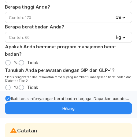
Berapa tinggi Anda?
cm
Berapa berat badan Anda?
kg
Apakah Anda berminat program manajemen berat
badan?
Ya
Tidak
Tahukah Anda perawatan dengan GIP dan GLP-1?
*Jenis pengobatan dan perawatan terbaru yang membantu manajemen berat badan dan
Diabetes Tipe 2
Ya
Tidak
Ikuti terus infonya agar berat badan terjaga: Dapatkan update
dari pakar mengenai dukungan dan perawatan berat badan
Hitung
langsung ke inbox Anda.
Catatan