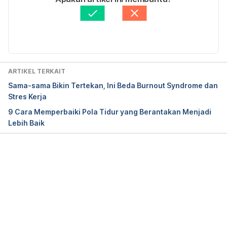
health/a-z-topics/work-life-balance
Ditinjau secara medis oleh
dr. Tania Savitri
Diperbarui oleh: 
Abduraafi Andrian
How to create work-life balance. 
(2023). Cleveland 
Clinic. Retrieved February 7, 2024, from 
https://health.clevelandclinic.org/work-life-balance/
ARTIKEL TERKAIT
Know the signs of job burnout. 
(2021). Mayo Clinic. 
Sama-sama Bikin Tertekan, Ini Beda Burnout Syndrome dan
Retrieved February 7, 2024, from 
Stres Kerja
https://www.mayoclinic.org/healthy-lifestyle/adult-
9 Cara Memperbaiki Pola Tidur yang Berantakan Menjadi
health/in-depth/burnout/art-20046642
Lebih Baik
Li, Z., Dai, J., Wu, N., Jia, Y., Gao, J., & Fu, H. 
(2019). Effect of long working hours on depression 
and mental well-being among employees in 
Memuat...
Shanghai: The role of having leisure hobbies. 
International Journal of Environmental Research 
and Public Health, 16
(24), 4980. 
https://doi.org/10.3390/ijerph16244980