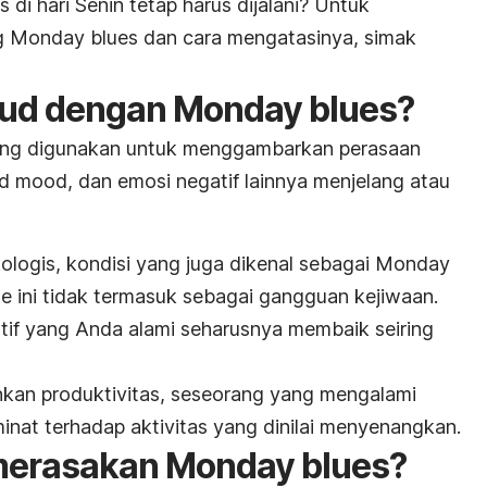
 di hari Senin tetap harus dijalani? Untuk
ng
M
onday blues
dan cara mengatasinya, simak
sud dengan
Monday blues
?
yang digunakan untuk menggambarkan perasaan
d mood,
dan emosi negatif lainnya menjelang atau
ologis,
kondisi yang juga dikenal sebagai
Monday
me
ini
tidak termasuk sebagai gangguan kejiwaan.
tif yang Anda alami seharusnya membaik seiring
unkan produktivitas, seseorang yang mengalami
inat terhadap aktivitas yang dinilai menyenangkan.
merasakan
Monday blues
?