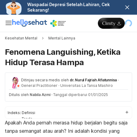
Waspadai Depresi Setelah Lahiran, Cek
Sekarang!
Kesehatan Mental
Mental Lainnya
Fenomena Languishing, Ketika
Hidup Terasa Hampa
Ditinjau secara medis oleh
dr. Nurul Fajriah Afiatunnisa
·
General Practitioner
·
Universitas La Tansa Mashiro
Ditulis oleh
Nabila Azmi
·
Tanggal diperbarui 01/01/2025
Indeks:
Definisi
Tanda
Apakah Anda pernah merasa hidup berjalan begitu saja
Cara mengatasi
tanpa semangat atau arah? Ini adalah kondisi yang