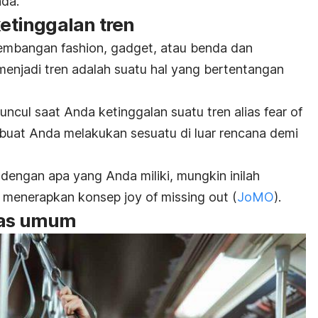
da.
 ketinggalan
tren
rkembangan
fashion
,
gadget
,
atau benda dan
 menjadi
tren
adalah suatu hal yang bertentangan
uncul saat Anda ketinggalan suatu
tren
alias
fear of
buat Anda melakukan sesuatu di luar rencana demi
dengan apa yang Anda miliki, mungkin inilah
ai menerapkan konsep
joy of missing out
(
JoMO
)
.
itas umum