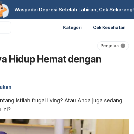
Waspadai Depresi Setelah Lahiran, Cek Sekarang!
Kategori
Cek Kesehatan
Penjelas
aya Hidup Hemat dengan
kukan
tang istilah
frugal living
? Atau Anda juga sedang
 ini?