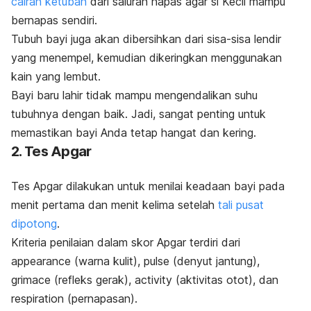
cairan ketuban
dari saluran napas agar si Kecil mampu
bernapas sendiri.
Tubuh bayi juga akan dibersihkan dari sisa-sisa lendir
yang menempel, kemudian dikeringkan menggunakan
kain yang lembut.
Bayi baru lahir tidak mampu mengendalikan suhu
tubuhnya dengan baik. Jadi, sangat penting untuk
memastikan bayi Anda tetap hangat dan kering.
2. Tes Apgar
Tes Apgar dilakukan untuk menilai keadaan bayi pada
menit pertama dan menit kelima setelah
tali pusat
dipotong
.
Kriteria penilaian dalam skor Apgar terdiri dari
appearance
(warna kulit),
pulse
(denyut jantung),
grimace
(refleks gerak),
activity
(aktivitas otot), dan
respiration
(pernapasan).