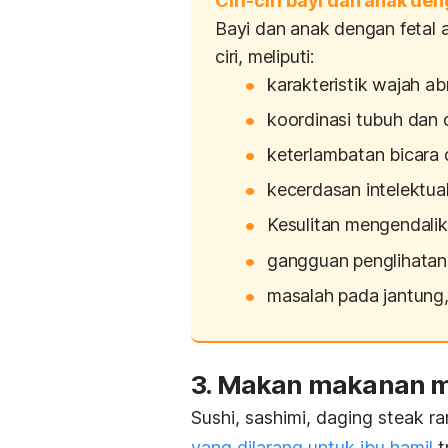
Ciri-ciri bayi dan anak de
Bayi dan anak dengan
fetal
ciri, meliputi:
karakteristik wajah ab
koordinasi tubuh dan 
keterlambatan bicara
kecerdasan intelektua
Kesulitan mengendalik
gangguan penglihatan
masalah pada jantung, 
3. Makan makanan m
Sushi
,
sashimi
, daging
steak ra
yang dilarang untuk ibu hamil
t