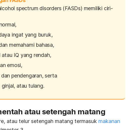
ngan FASDs
 alcohol spectrum disorders
(FASDs) memiliki ciri-
normal,
daya ingat yang buruk,
 dan memahami bahasa,
l atau IQ yang rendah,
an emosi,
 dan pendengaran, serta
ginjal, atau tulang.
entah atau setengah matang
re
, atau telur setengah matang termasuk
makanan
rimester 3.