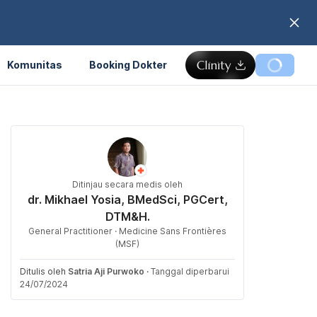
Komunitas
Booking Dokter
Ditinjau secara medis oleh
dr. Mikhael Yosia, BMedSci, PGCert,
DTM&H.
General Practitioner · Medicine Sans Frontières
(MSF)
Ditulis oleh
Satria Aji Purwoko
·
Tanggal diperbarui
24/07/2024