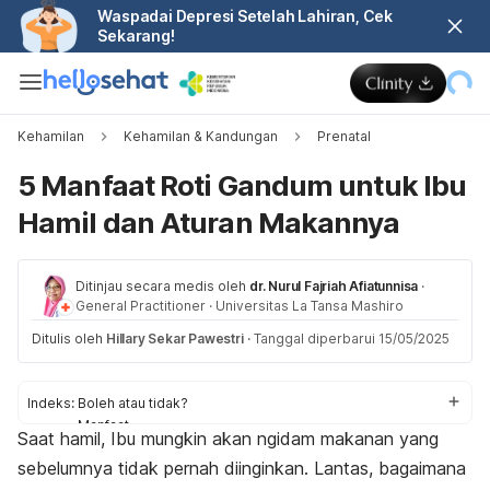
Waspadai Depresi Setelah Lahiran, Cek
Sekarang!
Kehamilan
Kehamilan & Kandungan
Prenatal
5 Manfaat Roti Gandum untuk Ibu
Hamil dan Aturan Makannya
Ditinjau secara medis oleh
dr. Nurul Fajriah Afiatunnisa
·
General Practitioner
·
Universitas La Tansa Mashiro
Ditulis oleh
Hillary Sekar Pawestri
·
Tanggal diperbarui 15/05/2025
Indeks:
Boleh atau tidak?
Manfaat
Saat hamil, Ibu mungkin akan
ngidam
makanan yang
Aturan
sebelumnya tidak pernah diinginkan. Lantas, bagaimana