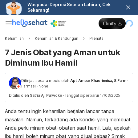
Waspadai Depresi Setelah Lahiran, Cek
Sekarang!
Kehamilan
Kehamilan & Kandungan
Prenatal
7 Jenis Obat yang Aman untuk
Diminum Ibu Hamil
Ditinjau secara medis oleh
Apt. Ambar Khaerinnisa, S.Farm
·
Farmasi
·
None
Ditulis oleh
Satria Aji Purwoko
·
Tanggal diperbarui 17/03/2025
Anda tentu ingin kehamilan berjalan lancar tanpa
masalah. Namun, terkadang ada kondisi yang membuat
Anda perlu minum obat-obatan saat hamil. Lalu, apakah
ibu hamil boleh minum obat yang dijual bebas? Simak